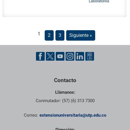
Laboratorios
1
2
3
Siguiente »
Pie de página con información de contacto, redes sociales y dat
Contacto
Llámanos:
Conmutador: (57) (6) 313 7300
Correo:
extensionuniversitaria@utp.edu.co
Dirección: